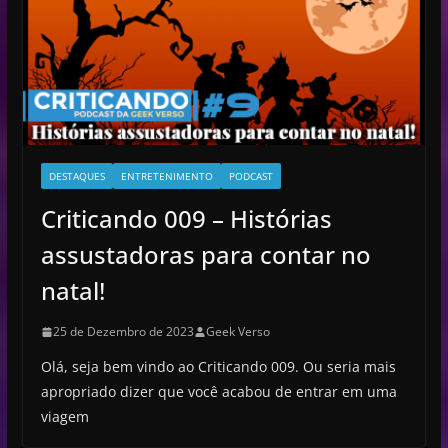
e
o
DESTAQUES
ENTRETENIMENTO
PODCAST
Criticando 009 – Histórias
assustadoras para contar no
natal!
25 de Dezembro de 2023
Geek Verso
Olá, seja bem vindo ao Criticando 009. Ou seria mais
apropriado dizer que você acabou de entrar em uma
viagem