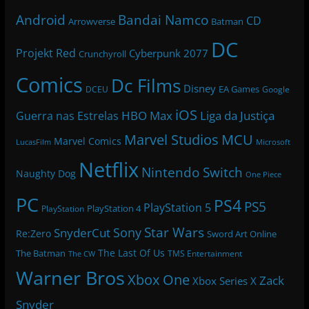
Bandai Namco
Android
CD
Arrowverse
Batman
DC
Projekt Red
Cyberpunk 2077
Crunchyroll
Comics
Dc Films
Disney
EA Games
DCEU
Google
iOS
HBO Max
Liga da Justiça
Guerra nas Estrelas
Marvel Studios
MCU
Marvel Comics
LucasFilm
Microsoft
Netflix
Nintendo Switch
Naughty Dog
One Piece
PC
PS4
PS5
PlayStation 5
PlayStation 4
PlayStation
Star Wars
Sony
SnyderCut
Re:Zero
Sword Art Online
The Last Of Us
The Batman
TMS Entertainment
The CW
Warner Bros
Xbox One
Zack
Xbox Series X
Snyder