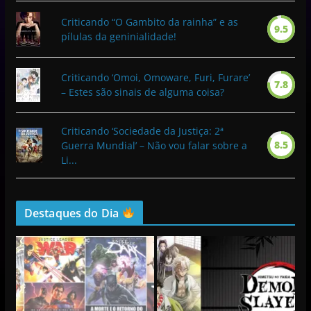
Criticando “O Gambito da rainha” e as
9.5
pílulas da geninialidade!
Criticando ‘Omoi, Omoware, Furi, Furare’
7.8
– Estes são sinais de alguma coisa?
Criticando ‘Sociedade da Justiça: 2ª
8.5
Guerra Mundial’ – Não vou falar sobre a
Li...
Destaques do Dia