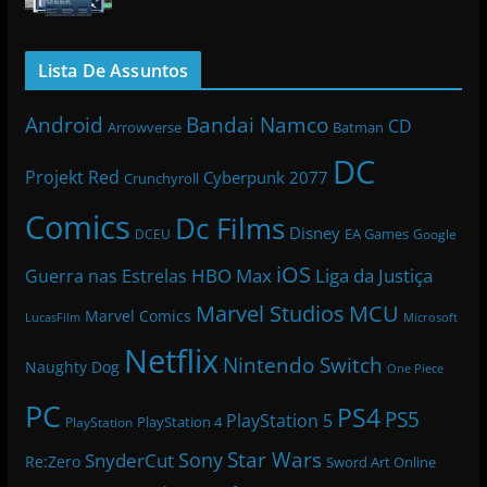
Lista De Assuntos
Bandai Namco
Android
CD
Arrowverse
Batman
DC
Projekt Red
Cyberpunk 2077
Crunchyroll
Comics
Dc Films
Disney
EA Games
DCEU
Google
iOS
HBO Max
Liga da Justiça
Guerra nas Estrelas
Marvel Studios
MCU
Marvel Comics
LucasFilm
Microsoft
Netflix
Nintendo Switch
Naughty Dog
One Piece
PC
PS4
PS5
PlayStation 5
PlayStation 4
PlayStation
Star Wars
Sony
SnyderCut
Re:Zero
Sword Art Online