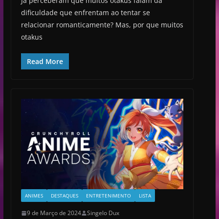
Já perceberam que muitos otakus falam da
dificuldade que enfrentam ao tentar se
relacionar romanticamente? Mas, por que muitos
otakus
Read More
ANIMES
DESTAQUES
ENTRETENIMENTO
LISTA
9 de Março de 2024
Singelo Dux