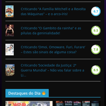
Criticando “A Família Mitchell e a Revolta
6.7
das Máquinas” – e o arco-íris!
Criticando “O Gambito da rainha” e as
9.5
pílulas da geninialidade!
Criticando ‘Omoi, Omoware, Furi, Furare’
7.8
– Estes são sinais de alguma coisa?
Criticando ‘Sociedade da Justiça: 2ª
8.5
Guerra Mundial’ – Não vou falar sobre a
Li...
Destaques do Dia