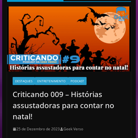
v
í
d
e
o
DESTAQUES
ENTRETENIMENTO
PODCAST
Criticando 009 – Histórias
assustadoras para contar no
natal!
25 de Dezembro de 2023
Geek Verso