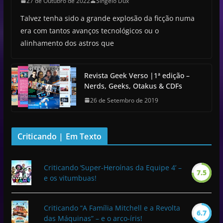
27 de Outubro de 2022
Singelo Dux
Talvez tenha sido a grande explosão da ficção numa
era com tantos avanços tecnológicos ou o
alinhamento dos astros que
Revista Geek Verso |1ª edição –
Nerds, Geeks, Otakus & CDFs
26 de Setembro de 2019
Criticando | Em Texto
Criticando ‘Super-Heroínas da Equipe 4’ –
7.5
e os vitumbuas!
Criticando “A Família Mitchell e a Revolta
6.7
das Máquinas” – e o arco-íris!