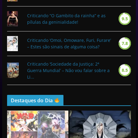
Criticando “O Gambito da rainha” e as
9.5
pílulas da geninialidade!
Criticando ‘Omoi, Omoware, Furi, Furare’
7.8
– Estes são sinais de alguma coisa?
Criticando ‘Sociedade da Justiça: 2ª
8.5
Guerra Mundial’ – Não vou falar sobre a
Li...
Destaques do Dia