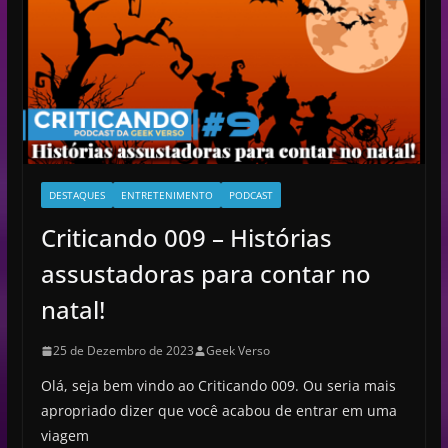
d
e
o
DESTAQUES
ENTRETENIMENTO
PODCAST
Criticando 009 – Histórias
assustadoras para contar no
natal!
25 de Dezembro de 2023
Geek Verso
Olá, seja bem vindo ao Criticando 009. Ou seria mais
apropriado dizer que você acabou de entrar em uma
viagem