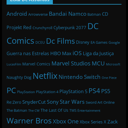
Bandai Namco
Android
CD
Arrowverse
Batman
DC
Projekt Red
Cyberpunk 2077
Crunchyroll
Comics
Dc Films
Disney
EA Games
DCEU
Google
iOS
HBO Max
Liga da Justiça
Guerra nas Estrelas
Marvel Studios
MCU
Marvel Comics
LucasFilm
Microsoft
Netflix
Nintendo Switch
Naughty Dog
One Piece
PC
PS4
PS5
PlayStation 5
PlayStation 4
PlayStation
Star Wars
Sony
SnyderCut
Re:Zero
Sword Art Online
The Last Of Us
The Batman
TMS Entertainment
The CW
Warner Bros
Xbox One
Zack
Xbox Series X