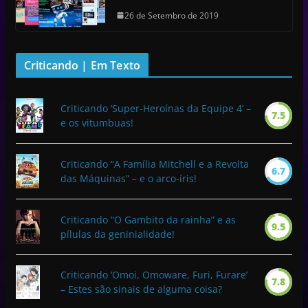
26 de Setembro de 2019
Criticando | Em Texto
Criticando ‘Super-Heroínas da Equipe 4’ –
7.5
e os vitumbuas!
Criticando “A Família Mitchell e a Revolta
6.7
das Máquinas” – e o arco-íris!
Criticando “O Gambito da rainha” e as
9.5
pílulas da geninialidade!
Criticando ‘Omoi, Omoware, Furi, Furare’
7.8
– Estes são sinais de alguma coisa?