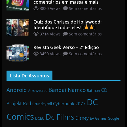
comentários em massa e mais
3820 Views
Sem comentários
Quiz dos Chrises de Hollywood:
Identifique todos eles! [
]
3714 Views
Sem comentários
Revista Geek Verso – 2ª Edição
3450 Views
Sem comentários
Lista De Assuntos
Bandai Namco
Android
CD
Arrowverse
Batman
DC
Projekt Red
Cyberpunk 2077
Crunchyroll
Comics
Dc Films
Disney
EA Games
DCEU
Google