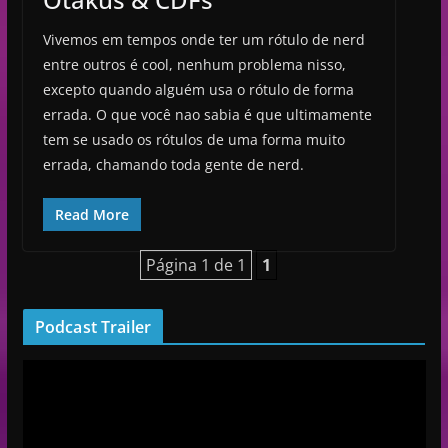
Vivemos em tempos onde ter um rótulo de nerd
entre outros é cool, nenhum problema nisso,
excepto quando alguém usa o rótulo de forma
errada. O que você nao sabia é que ultimamente
tem se usado os rótulos de uma forma muito
errada, chamando toda gente de nerd.
Read More
Página 1 de 1
1
Podcast Trailer
R
e
p
r