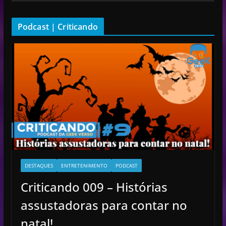
r
d
Podcast | Criticando
e
v
í
d
e
o
DESTAQUES
ENTRETENIMENTO
PODCAST
Criticando 009 – Histórias
assustadoras para contar no
natal!