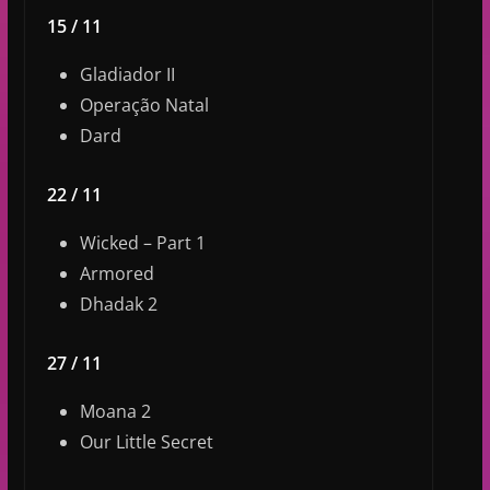
15 / 11
Gladiador II
Operação Natal
Dard
22 / 11
Wicked – Part 1
Armored
Dhadak 2
27 / 11
Moana 2
Our Little Secret