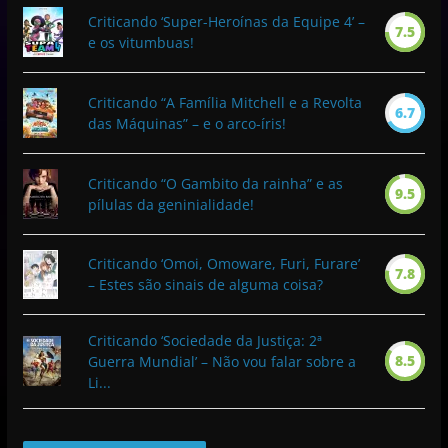
Criticando ‘Super-Heroínas da Equipe 4’ –
7.5
e os vitumbuas!
Criticando “A Família Mitchell e a Revolta
6.7
das Máquinas” – e o arco-íris!
Criticando “O Gambito da rainha” e as
9.5
pílulas da geninialidade!
Criticando ‘Omoi, Omoware, Furi, Furare’
7.8
– Estes são sinais de alguma coisa?
Criticando ‘Sociedade da Justiça: 2ª
8.5
Guerra Mundial’ – Não vou falar sobre a
Li...