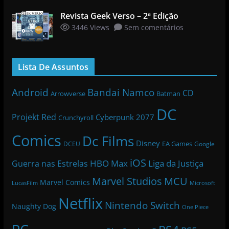
Revista Geek Verso – 2ª Edição
3446 Views
Sem comentários
Lista De Assuntos
Bandai Namco
Android
CD
Arrowverse
Batman
DC
Projekt Red
Cyberpunk 2077
Crunchyroll
Comics
Dc Films
Disney
EA Games
DCEU
Google
iOS
HBO Max
Liga da Justiça
Guerra nas Estrelas
Marvel Studios
MCU
Marvel Comics
LucasFilm
Microsoft
Netflix
Nintendo Switch
Naughty Dog
One Piece