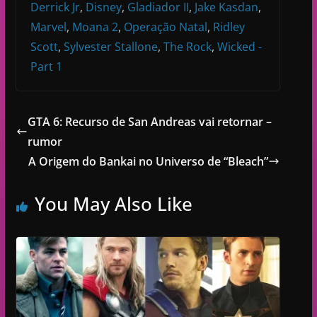
Derrick Jr
,
Disney
,
Gladiador II
,
Jake Kasdan
,
Marvel
,
Moana 2
,
Operação Natal
,
Ridley
Scott
,
Sylvester Stallone
,
The Rock
,
Wicked -
Part 1
GTA 6: Recurso de San Andreas vai retornar –
rumor
A Origem do Bankai no Universo de “Bleach”
You May Also Like