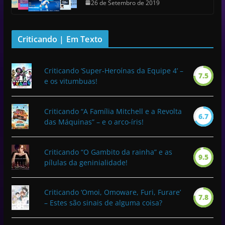
26 de Setembro de 2019
Criticando | Em Texto
Criticando ‘Super-Heroínas da Equipe 4’ –
7.5
e os vitumbuas!
Criticando “A Família Mitchell e a Revolta
6.7
das Máquinas” – e o arco-íris!
Criticando “O Gambito da rainha” e as
9.5
pílulas da geninialidade!
Criticando ‘Omoi, Omoware, Furi, Furare’
7.8
– Estes são sinais de alguma coisa?