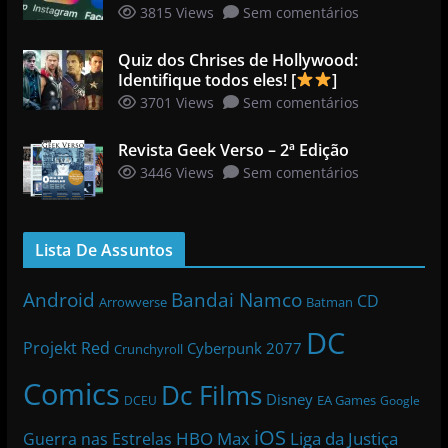
3815 Views
Sem comentários
Quiz dos Chrises de Hollywood:
Identifique todos eles! [
]
3701 Views
Sem comentários
Revista Geek Verso – 2ª Edição
3446 Views
Sem comentários
Lista De Assuntos
Bandai Namco
Android
CD
Arrowverse
Batman
DC
Projekt Red
Cyberpunk 2077
Crunchyroll
Comics
Dc Films
Disney
EA Games
DCEU
Google
iOS
HBO Max
Liga da Justiça
Guerra nas Estrelas