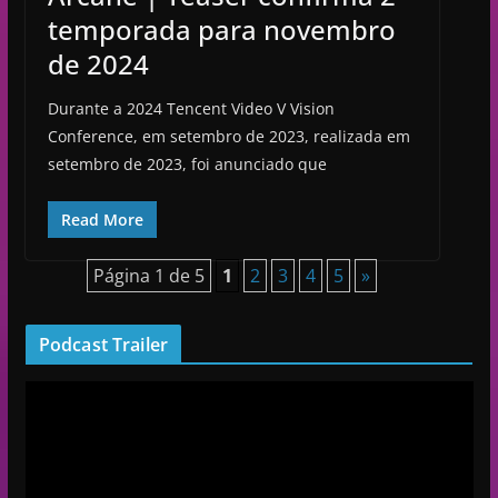
temporada para novembro
de 2024
Durante a 2024 Tencent Video V Vision
Conference, em setembro de 2023, realizada em
setembro de 2023, foi anunciado que
Read More
Página 1 de 5
1
2
3
4
5
»
Podcast Trailer
R
e
p
r