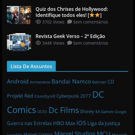
Quiz dos Chrises de Hollywood:
Identifique todos eles! [
]
3702 Views
Sem comentários
Revista Geek Verso – 2ª Edição
3448 Views
Sem comentários
Lista De Assuntos
Bandai Namco
Android
CD
Arrowverse
Batman
DC
Projekt Red
Cyberpunk 2077
Crunchyroll
Comics
Dc Films
Disney
EA Games
DCEU
Google
iOS
HBO Max
Liga da Justiça
Guerra nas Estrelas
Marvel Studios
MCU
Marvel Comics
LucasFilm
Microsoft