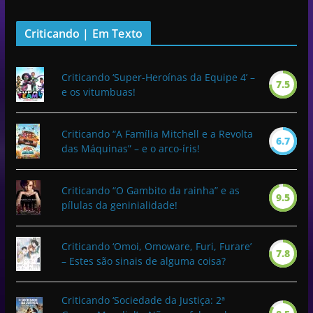
Criticando | Em Texto
Criticando ‘Super-Heroínas da Equipe 4’ –
7.5
e os vitumbuas!
Criticando “A Família Mitchell e a Revolta
6.7
das Máquinas” – e o arco-íris!
Criticando “O Gambito da rainha” e as
9.5
pílulas da geninialidade!
Criticando ‘Omoi, Omoware, Furi, Furare’
7.8
– Estes são sinais de alguma coisa?
Criticando ‘Sociedade da Justiça: 2ª