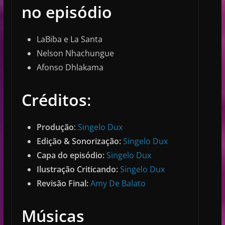
no episódio
LaBiba e La Santa
Nelson Nhachungue
Afonso Dhlakama
Créditos
:
Produção
:
⁠⁠⁠⁠Singelo Dux⁠⁠⁠⁠
Edição & Sonorização:
⁠⁠⁠Singelo Dux⁠⁠⁠
Capa do episódio:
⁠⁠⁠Singelo Dux⁠⁠⁠
Ilustração Criticando:
⁠⁠⁠ Singelo Dux⁠⁠⁠
Revisão Final:
⁠⁠⁠Amy De Balato⁠⁠⁠
Músicas