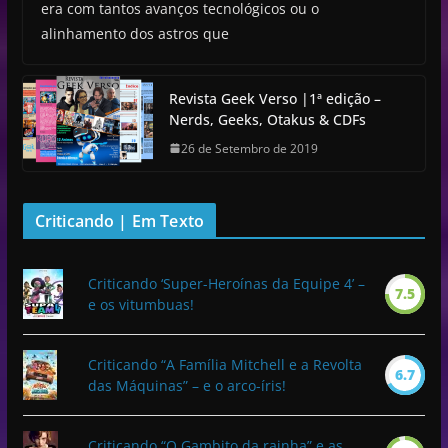
era com tantos avanços tecnológicos ou o
alinhamento dos astros que
Revista Geek Verso |1ª edição –
Nerds, Geeks, Otakus & CDFs
26 de Setembro de 2019
Criticando | Em Texto
Criticando ‘Super-Heroínas da Equipe 4’ –
7.5
e os vitumbuas!
Criticando “A Família Mitchell e a Revolta
6.7
das Máquinas” – e o arco-íris!
Criticando “O Gambito da rainha” e as