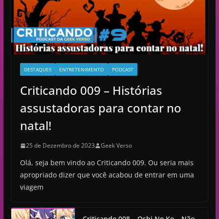
o
DESTAQUES
ENTRETENIMENTO
PODCAST
Criticando 009 – Histórias
assustadoras para contar no
natal!
25 de Dezembro de 2023
Geek Verso
Olá, seja bem vindo ao Criticando 009. Ou seria mais
apropriado dizer que você acabou de entrar em uma
viagem
Criticando 008 – Oshi No Ko – Não