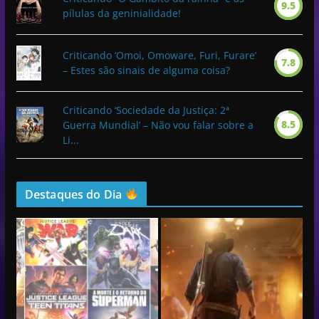
9.5
pílulas da geninialidade!
Criticando ‘Omoi, Omoware, Furi, Furare’
7.8
– Estes são sinais de alguma coisa?
Criticando ‘Sociedade da Justiça: 2ª
8.5
Guerra Mundial’ – Não vou falar sobre a
Li...
Destaques do Dia