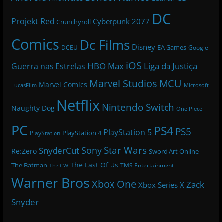
DC
Projekt Red
Cyberpunk 2077
Crunchyroll
Comics
Dc Films
Disney
EA Games
DCEU
Google
iOS
HBO Max
Liga da Justiça
Guerra nas Estrelas
Marvel Studios
MCU
Marvel Comics
LucasFilm
Microsoft
Netflix
Nintendo Switch
Naughty Dog
One Piece
PC
PS4
PS5
PlayStation 5
PlayStation 4
PlayStation
Star Wars
Sony
SnyderCut
Re:Zero
Sword Art Online
The Last Of Us
The Batman
TMS Entertainment
The CW
Warner Bros
Xbox One
Zack
Xbox Series X
Snyder