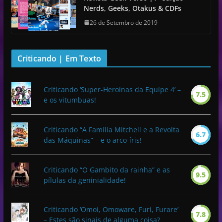
Nerds, Geeks, Otakus & CDFs
26 de Setembro de 2019
Criticando | Em Texto
Criticando ‘Super-Heroínas da Equipe 4’ –
7.5
e os vitumbuas!
Criticando “A Família Mitchell e a Revolta
6.7
das Máquinas” – e o arco-íris!
Criticando “O Gambito da rainha” e as
9.5
pílulas da geninialidade!
Criticando ‘Omoi, Omoware, Furi, Furare’
7.8
– Estes são sinais de alguma coisa?