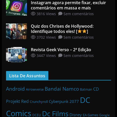
Instagram agora permite fixar, excluir
comentários em massa e mais
3816 Views
Sem comentários
Quiz dos Chrises de Hollywood:
Identifique todos eles! [
]
3702 Views
Sem comentários
Revista Geek Verso – 2ª Edição
3447 Views
Sem comentários
Lista De Assuntos
Bandai Namco
Android
CD
Arrowverse
Batman
DC
Projekt Red
Cyberpunk 2077
Crunchyroll
Comics
Dc Films
Disney
EA Games
DCEU
Google