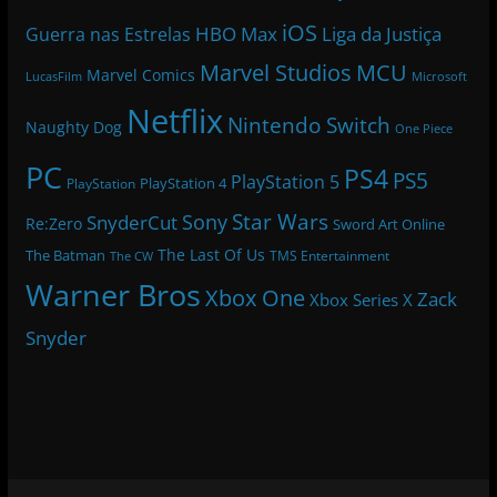
iOS
HBO Max
Liga da Justiça
Guerra nas Estrelas
Marvel Studios
MCU
Marvel Comics
LucasFilm
Microsoft
Netflix
Nintendo Switch
Naughty Dog
One Piece
PC
PS4
PS5
PlayStation 5
PlayStation 4
PlayStation
Star Wars
Sony
SnyderCut
Re:Zero
Sword Art Online
The Last Of Us
The Batman
TMS Entertainment
The CW
Warner Bros
Xbox One
Zack
Xbox Series X
Snyder