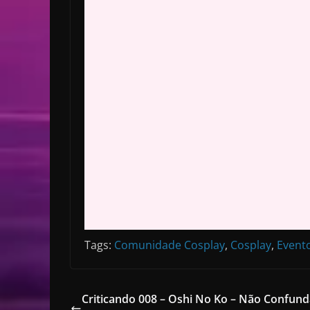
Tags:
Comunidade Cosplay
,
Cosplay
,
Event
Criticando 008 – Oshi No Ko – Não Confund