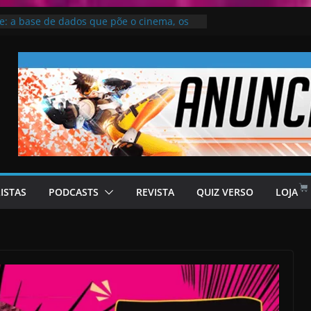
e: a base de dados que põe o cinema, os
os moçambicanos no mapa
kai no Universo de “Bleach”
4 – Estreias que vale a pena conferir
de San Andreas vai retornar – rumor
 Dance: Criadores “não sabiam” da
Knull
LISTAS
PODCASTS
REVISTA
QUIZ VERSO
LOJA