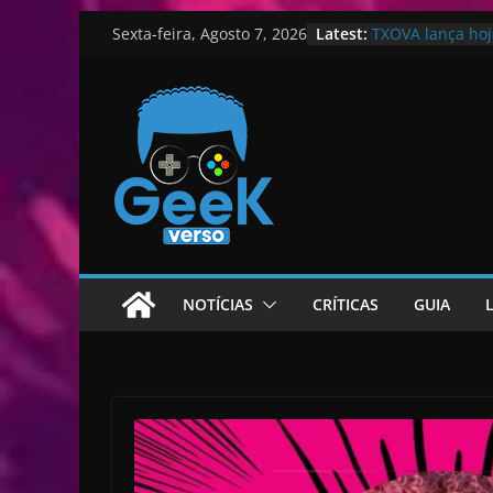
Skip
Latest:
TXOVA lança hoj
Sexta-feira, Agosto 7, 2026
to
podcasts e jog
A Origem do Ban
content
Novembro de 202
GTA 6: Recurso 
Venom: The Last
novidade sobre 
NOTÍCIAS
CRÍTICAS
GUIA