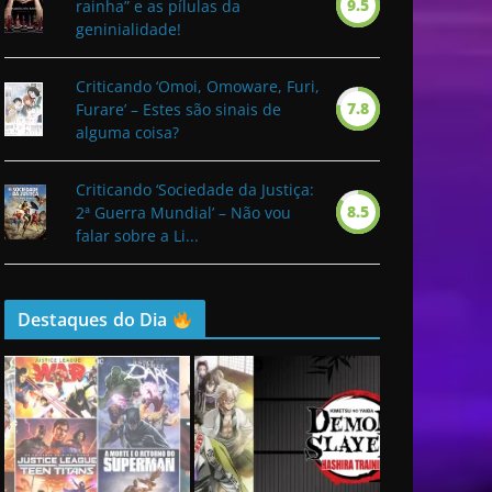
9.5
rainha” e as pílulas da
geninialidade!
Criticando ‘Omoi, Omoware, Furi,
7.8
Furare’ – Estes são sinais de
alguma coisa?
Criticando ‘Sociedade da Justiça:
8.5
2ª Guerra Mundial’ – Não vou
falar sobre a Li...
Destaques do Dia