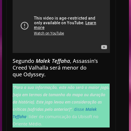
Segundo
Malek Teffaha
, Assassin’s
Creed Valhalla será menor do
que Odyssey.
“Para a sua informação, este não será o maior jogo,
[seja em termos de tamanho do mapa ou duração
da história]. Este jogo levou em consideração as
críticas [sofridas pelo anterior]”
,
disse
Malek
Teffaha
, líder de comunicação da Ubisoft no
Oriente Médio.