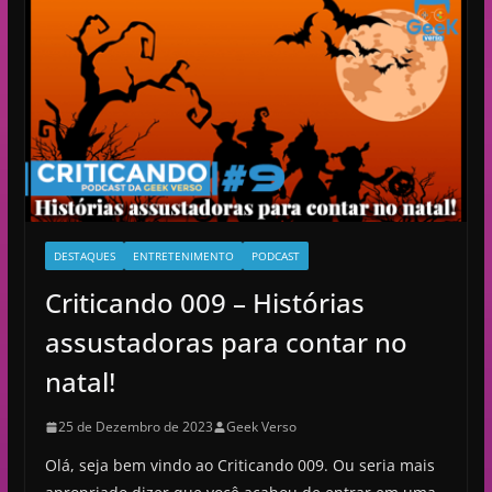
í
d
e
o
DESTAQUES
ENTRETENIMENTO
PODCAST
Criticando 009 – Histórias
assustadoras para contar no
natal!
25 de Dezembro de 2023
Geek Verso
Olá, seja bem vindo ao Criticando 009. Ou seria mais