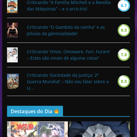
Criticando “A Família Mitchell e a Revolta
6.7
das Máquinas” – e o arco-íris!
Criticando “O Gambito da rainha” e as
9.5
pílulas da geninialidade!
Criticando ‘Omoi, Omoware, Furi, Furare’
7.8
– Estes são sinais de alguma coisa?
Criticando ‘Sociedade da Justiça: 2ª
8.5
Guerra Mundial’ – Não vou falar sobre a
Li...
Destaques do Dia