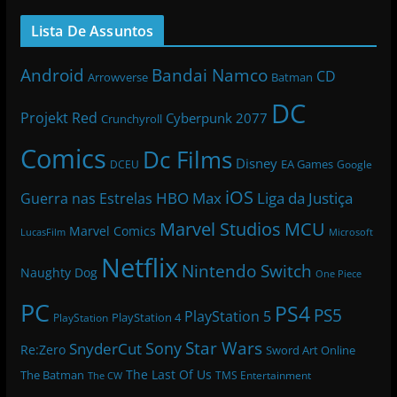
Lista De Assuntos
Bandai Namco
Android
CD
Arrowverse
Batman
DC
Projekt Red
Cyberpunk 2077
Crunchyroll
Comics
Dc Films
Disney
EA Games
DCEU
Google
iOS
HBO Max
Liga da Justiça
Guerra nas Estrelas
Marvel Studios
MCU
Marvel Comics
LucasFilm
Microsoft
Netflix
Nintendo Switch
Naughty Dog
One Piece
PC
PS4
PS5
PlayStation 5
PlayStation 4
PlayStation
Star Wars
Sony
SnyderCut
Re:Zero
Sword Art Online
The Last Of Us
The Batman
TMS Entertainment
The CW