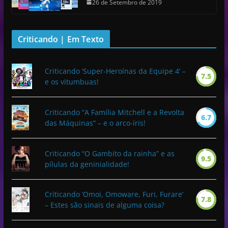
26 de Setembro de 2019
Criticando | Em Texto
Criticando ‘Super-Heroínas da Equipe 4’ –
7.5
e os vitumbuas!
Criticando “A Família Mitchell e a Revolta
6.7
das Máquinas” – e o arco-íris!
Criticando “O Gambito da rainha” e as
9.5
pílulas da geninialidade!
Criticando ‘Omoi, Omoware, Furi, Furare’
7.8
– Estes são sinais de alguma coisa?