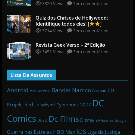
3820 Views
Sem comentários
Quiz dos Chrises de Hollywood:
Identifique todos eles! [
]
3714 Views
Sem comentários
Revista Geek Verso – 2ª Edição
3451 Views
Sem comentários
Lista De Assuntos
Bandai Namco
Android
CD
Arrowverse
Batman
DC
Projekt Red
Cyberpunk 2077
Crunchyroll
Comics
Dc Films
Disney
EA Games
DCEU
Google
iOS
HBO Max
Liga da Justiça
Guerra nas Estrelas