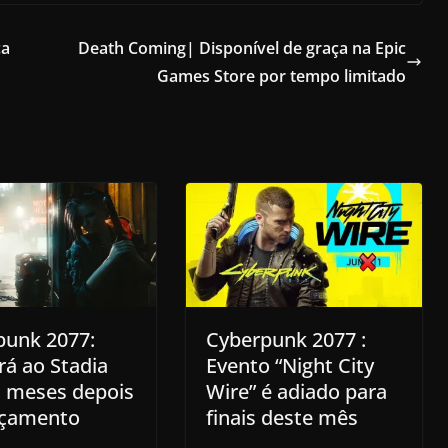
ça
Death Coming| Disponível de graça na Epic
Games Store por tempo limitado
punk 2077:
Cyberpunk 2077 :
á ao Stadia
Evento “Night City
s meses depois
Wire” é adiado para
nçamento
finais deste mês