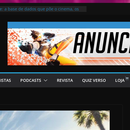
e: a base de dados que põe o cinema, os
os moçambicanos no mapa
kai no Universo de “Bleach”
4 – Estreias que vale a pena conferir
de San Andreas vai retornar – rumor
 Dance: Criadores “não sabiam” da
Knull
LISTAS
PODCASTS
REVISTA
QUIZ VERSO
LOJA