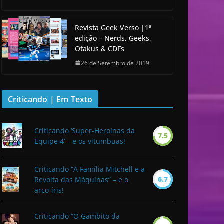
Revista Geek Verso |1ª
edição – Nerds, Geeks,
Otakus & CDFs
26 de Setembro de 2019
Criticando | Em Texto
Criticando ‘Super-Heroínas da
7.5
Equipe 4’ – e os vitumbuas!
Criticando “A Família Mitchell e a
6.7
Revolta das Máquinas” – e o
arco-íris!
Criticando “O Gambito da