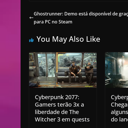
Ghostrunner: Demo está disponível de gra
para PC no Steam
You May Also Like
Cyberpunk 2077:
Cyber
Gamers terão 3x a
Chegar
liberdade de The
algun
Witcher 3 em quests
do la