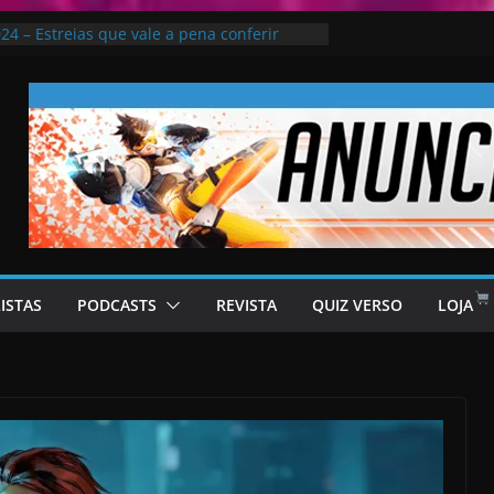
kai no Universo de “Bleach”
4 – Estreias que vale a pena conferir
de San Andreas vai retornar – rumor
 Dance: Criadores “não sabiam” da
Knull
e: a base de dados que põe o cinema, os
os moçambicanos no mapa
LISTAS
PODCASTS
REVISTA
QUIZ VERSO
LOJA