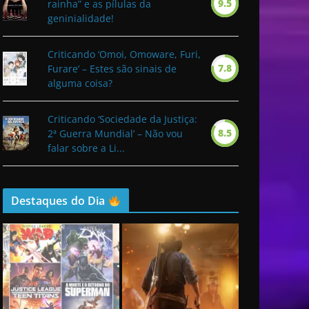
9.5
rainha” e as pílulas da
geninialidade!
Criticando ‘Omoi, Omoware, Furi,
7.8
Furare’ – Estes são sinais de
alguma coisa?
Criticando ‘Sociedade da Justiça:
8.5
2ª Guerra Mundial’ – Não vou
falar sobre a Li...
Destaques do Dia