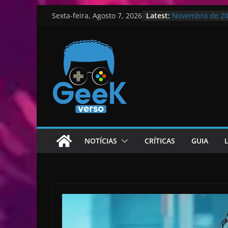
A Origem do Ban
Skip
Latest:
Sexta-feira, Agosto 7, 2026
Novembro de 202
to
GTA 6: Recurso 
Venom: The Last
content
novidade sobre 
TXOVA lança hoj
podcasts e jog
NOTÍCIAS
CRÍTICAS
GUIA