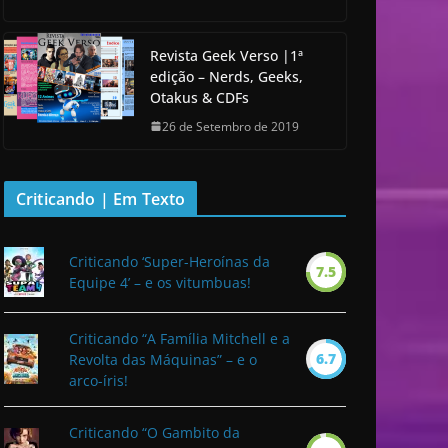
Revista Geek Verso |1ª
edição – Nerds, Geeks,
Otakus & CDFs
26 de Setembro de 2019
Criticando | Em Texto
Criticando ‘Super-Heroínas da
7.5
Equipe 4’ – e os vitumbuas!
Criticando “A Família Mitchell e a
6.7
Revolta das Máquinas” – e o
arco-íris!
Criticando “O Gambito da