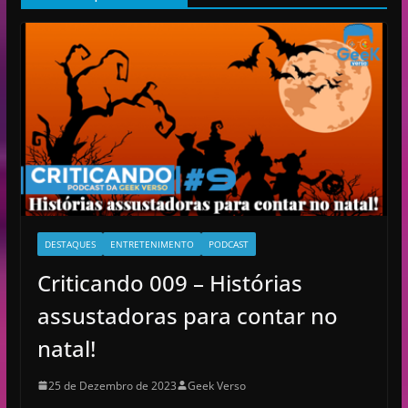
e
v
í
d
e
o
DESTAQUES
ENTRETENIMENTO
PODCAST
Criticando 009 – Histórias
assustadoras para contar no
natal!
25 de Dezembro de 2023
Geek Verso