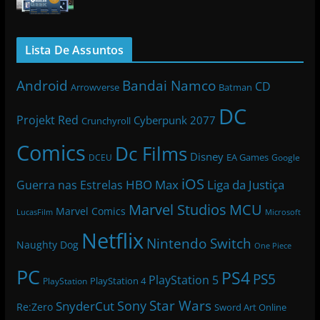
Lista De Assuntos
Bandai Namco
Android
CD
Arrowverse
Batman
DC
Projekt Red
Cyberpunk 2077
Crunchyroll
Comics
Dc Films
Disney
EA Games
DCEU
Google
iOS
HBO Max
Liga da Justiça
Guerra nas Estrelas
Marvel Studios
MCU
Marvel Comics
LucasFilm
Microsoft
Netflix
Nintendo Switch
Naughty Dog
One Piece
PC
PS4
PS5
PlayStation 5
PlayStation 4
PlayStation
Star Wars
Sony
SnyderCut
Re:Zero
Sword Art Online