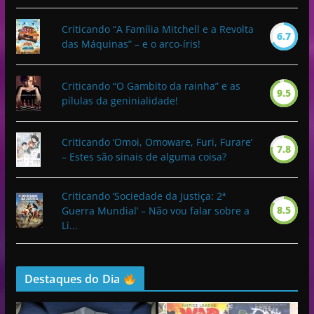
Criticando “A Família Mitchell e a Revolta
6.7
das Máquinas” – e o arco-íris!
Criticando “O Gambito da rainha” e as
9.5
pílulas da geninialidade!
Criticando ‘Omoi, Omoware, Furi, Furare’
7.8
– Estes são sinais de alguma coisa?
Criticando ‘Sociedade da Justiça: 2ª
8.5
Guerra Mundial’ – Não vou falar sobre a
Li...
Destaques do Dia