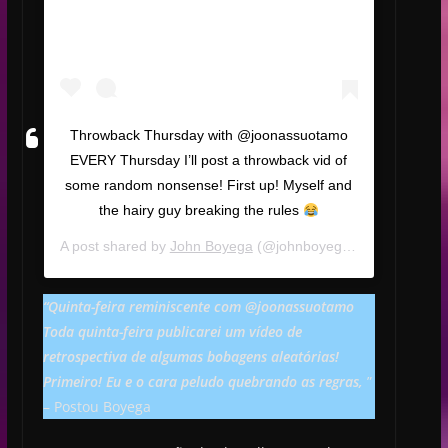
Throwback Thursday with @joonassuotamo
EVERY Thursday I’ll post a throwback vid of
some random nonsense! First up! Myself and
the hairy guy breaking the rules
A post shared by
John Boyega
(@johnboyega) on
Jan 23, 2
“Quinta-feira reminiscente com @joonassuotamo
Toda quinta-feira publicarei um vídeo de
retrospectiva de algumas bobagens aleatórias!
Primeiro! Eu e o cara peludo quebrando as regras,
”
– Postou Boyega