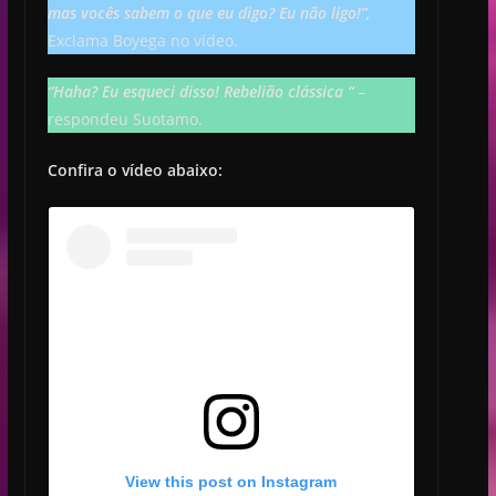
mas vocês sabem o que eu digo?
Eu não ligo!”,
Exclama Boyega no vídeo.
“Haha? Eu esqueci disso! Rebelião clássica “
–
respondeu Suotamo.
Confira o vídeo abaixo:
View this post on Instagram