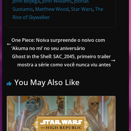
John Boyega
,
John Williams
,
Joonas
Suotamo
,
Matthew Wood
,
Star Wars
,
The
Rise of Skywalker
One Piece: Noiva surpreende o noivo com
‘Akuma no mi’ no seu aniversário
Ghost in the Shell: SAC_2045, primeiro trailer
mostra a série como você nunca viu antes
You May Also Like