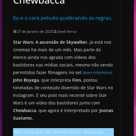
Eu e o cara peludo quebrando as regras.
27 de Janeiro de 2020
Geek Verso
Star Wars: A ascensão de Skywalker
, já está nos
cinemas há mais de um mês. Mas parte do
elenco ainda nos agrada com vídeos dos
bastidores nas mídias sociais, mesmo não sendo
permitidos fazer filmagens no set
(que rebeldes)
.
John Boyega
, que interpreta
Finn
, postou
toneladas de conteúdo divertido de Star Wars no
Instagram. E seu post mais recente sobre Star
Wars é um vídeo dos bastidores junto com
Chewbacca
, que agora é interpretado por
Joonas
Suotamo.
“Eles dizem que não devemos filmar nesses sets,