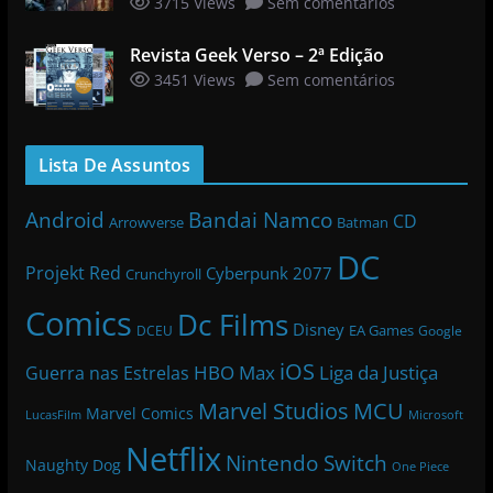
3715 Views
Sem comentários
Revista Geek Verso – 2ª Edição
3451 Views
Sem comentários
Lista De Assuntos
Bandai Namco
Android
CD
Arrowverse
Batman
DC
Projekt Red
Cyberpunk 2077
Crunchyroll
Comics
Dc Films
Disney
EA Games
DCEU
Google
iOS
HBO Max
Liga da Justiça
Guerra nas Estrelas
Marvel Studios
MCU
Marvel Comics
LucasFilm
Microsoft
Netflix
Nintendo Switch
Naughty Dog
One Piece