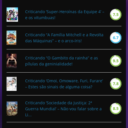
Criticando ‘Super-Heroínas da Equipe 4’ –
7.5
e os vitumbuas!
Criticando “A Família Mitchell e a Revolta
6.7
das Máquinas” – e o arco-íris!
Criticando “O Gambito da rainha” e as
9.5
pílulas da geninialidade!
Criticando ‘Omoi, Omoware, Furi, Furare’
7.8
– Estes são sinais de alguma coisa?
Criticando ‘Sociedade da Justiça: 2ª
8.5
Guerra Mundial’ – Não vou falar sobre a
Li...