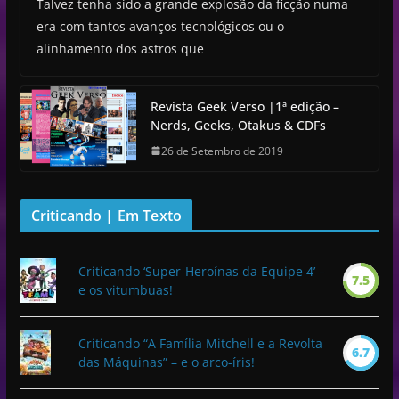
Talvez tenha sido a grande explosão da ficção numa
era com tantos avanços tecnológicos ou o
alinhamento dos astros que
Revista Geek Verso |1ª edição –
Nerds, Geeks, Otakus & CDFs
26 de Setembro de 2019
Criticando | Em Texto
Criticando ‘Super-Heroínas da Equipe 4’ –
7.5
e os vitumbuas!
Criticando “A Família Mitchell e a Revolta
6.7
das Máquinas” – e o arco-íris!