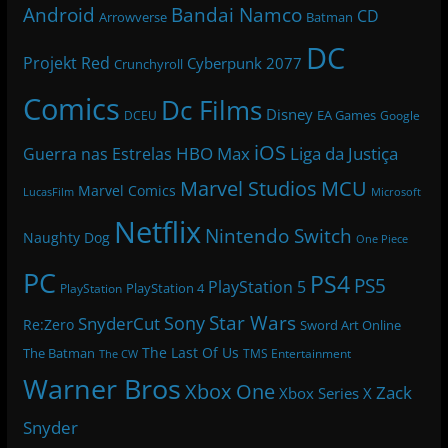
Bandai Namco
Android
CD
Arrowverse
Batman
DC
Projekt Red
Cyberpunk 2077
Crunchyroll
Comics
Dc Films
Disney
EA Games
DCEU
Google
iOS
HBO Max
Liga da Justiça
Guerra nas Estrelas
Marvel Studios
MCU
Marvel Comics
LucasFilm
Microsoft
Netflix
Nintendo Switch
Naughty Dog
One Piece
PC
PS4
PS5
PlayStation 5
PlayStation 4
PlayStation
Star Wars
Sony
SnyderCut
Re:Zero
Sword Art Online
The Last Of Us
The Batman
TMS Entertainment
The CW
Warner Bros
Xbox One
Zack
Xbox Series X
Snyder