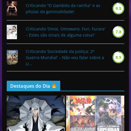
Criticando “O Gambito da rainha” e as
9.5
pílulas da geninialidade!
Criticando ‘Omoi, Omoware, Furi, Furare’
7.8
– Estes são sinais de alguma coisa?
Criticando ‘Sociedade da Justiça: 2ª
8.5
Guerra Mundial’ – Não vou falar sobre a
Li...
Destaques do Dia