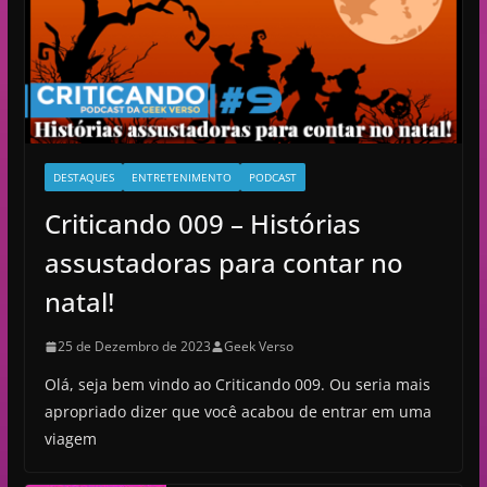
o
DESTAQUES
ENTRETENIMENTO
PODCAST
Criticando 009 – Histórias
assustadoras para contar no
natal!
25 de Dezembro de 2023
Geek Verso
Olá, seja bem vindo ao Criticando 009. Ou seria mais
apropriado dizer que você acabou de entrar em uma
viagem