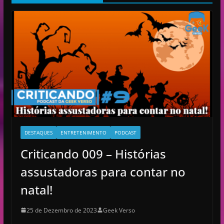
v
í
d
e
o
DESTAQUES
ENTRETENIMENTO
PODCAST
Criticando 009 – Histórias
assustadoras para contar no
natal!
25 de Dezembro de 2023
Geek Verso