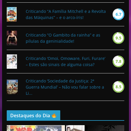
Criticando “A Família Mitchell e a Revolta
6.7
das Máquinas” – e o arco-íris!
Criticando “O Gambito da rainha” e as
9.5
pílulas da geninialidade!
Criticando ‘Omoi, Omoware, Furi, Furare’
7.8
– Estes são sinais de alguma coisa?
Criticando ‘Sociedade da Justiça: 2ª
8.5
Guerra Mundial’ – Não vou falar sobre a
Li...
Destaques do Dia