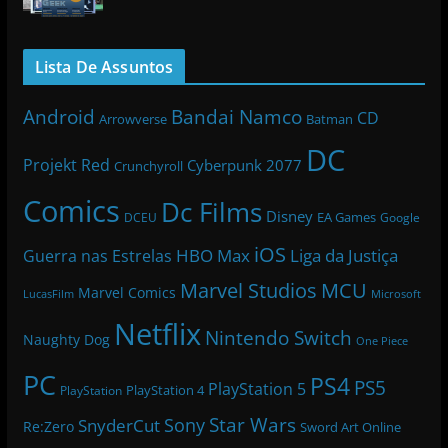
Lista De Assuntos
Bandai Namco
Android
CD
Arrowverse
Batman
DC
Projekt Red
Cyberpunk 2077
Crunchyroll
Comics
Dc Films
Disney
EA Games
DCEU
Google
iOS
HBO Max
Liga da Justiça
Guerra nas Estrelas
Marvel Studios
MCU
Marvel Comics
LucasFilm
Microsoft
Netflix
Nintendo Switch
Naughty Dog
One Piece
PC
PS4
PS5
PlayStation 5
PlayStation 4
PlayStation
Star Wars
Sony
SnyderCut
Re:Zero
Sword Art Online