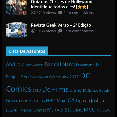
Quiz dos Chrises de Hollywood:
Identifique todos eles! [
]
3719 Views
Sem comentários
Revista Geek Verso – 2ª Edição
3456 Views
Sem comentários
Lista De Assuntos
Bandai Namco
Android
CD
Arrowverse
Batman
DC
Projekt Red
Cyberpunk 2077
Crunchyroll
Comics
Dc Films
Disney
EA Games
DCEU
Google
iOS
HBO Max
Liga da Justiça
Guerra nas Estrelas
Marvel Studios
MCU
Marvel Comics
LucasFilm
Microsoft