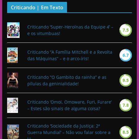
Criticando | Em Texto
Criticando ‘Super-Heroínas da Equipe 4’ –
7.5
e os vitumbuas!
Criticando “A Família Mitchell e a Revolta
6.7
das Máquinas” – e o arco-íris!
Criticando “O Gambito da rainha” e as
9.5
pílulas da geninialidade!
Criticando ‘Omoi, Omoware, Furi, Furare’
7.8
– Estes são sinais de alguma coisa?
Criticando ‘Sociedade da Justiça: 2ª
8.5
Guerra Mundial’ – Não vou falar sobre a
Li...