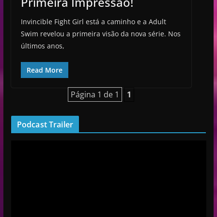
Primeira Impressão!
Invincible Fight Girl está a caminho e a Adult
Swim revelou a primeira visão da nova série. Nos
últimos anos,
Read More
Página 1 de 1
1
Podcast Trailer
R
e
p
r
o
d