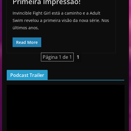
Primeira Impressão!
Invincible Fight Girl está a caminho e a Adult
Swim revelou a primeira visão da nova série. Nos
últimos anos,
Read More
Página 1 de 1
1
Podcast Trailer
R
e
p
r
o
d