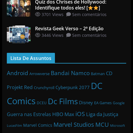
Quiz dos Chrises de Hollywood:
Identifique todos eles! [
]
3701 Views
Sem comentários
Revista Geek Verso – 2ª Edição
3446 Views
Sem comentários
Lista De Assuntos
Bandai Namco
Android
CD
Arrowverse
Batman
DC
Projekt Red
Cyberpunk 2077
Crunchyroll
Comics
Dc Films
Disney
EA Games
DCEU
Google
iOS
HBO Max
Liga da Justiça
Guerra nas Estrelas
Marvel Studios
MCU
Marvel Comics
LucasFilm
Microsoft