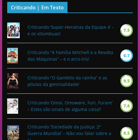
Criticando | Em Texto
Criticando ‘Super-Heroínas da Equipe 4’ –
7.5
e os vitumbuas!
Criticando “A Família Mitchell e a Revolta
6.7
das Máquinas” – e o arco-íris!
Criticando “O Gambito da rainha” e as
9.5
pílulas da geninialidade!
Criticando ‘Omoi, Omoware, Furi, Furare’
7.8
– Estes são sinais de alguma coisa?
Criticando ‘Sociedade da Justiça: 2ª
8.5
Guerra Mundial’ – Não vou falar sobre a
Li...