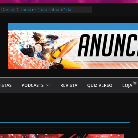
 Dance: Criadores “não sabiam” da
Knull
e: a base de dados que põe o cinema, os
os moçambicanos no mapa
kai no Universo de “Bleach”
4 – Estreias que vale a pena conferir
de San Andreas vai retornar – rumor
LISTAS
PODCASTS
REVISTA
QUIZ VERSO
LOJA