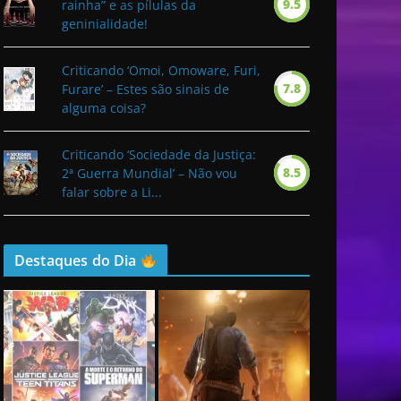
9.5
rainha” e as pílulas da
geninialidade!
Criticando ‘Omoi, Omoware, Furi,
7.8
Furare’ – Estes são sinais de
alguma coisa?
Criticando ‘Sociedade da Justiça:
8.5
2ª Guerra Mundial’ – Não vou
falar sobre a Li...
Destaques do Dia