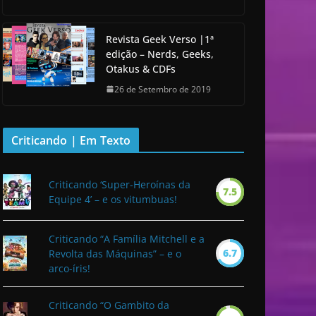
Revista Geek Verso |1ª
edição – Nerds, Geeks,
Otakus & CDFs
26 de Setembro de 2019
Criticando | Em Texto
Criticando ‘Super-Heroínas da
7.5
Equipe 4’ – e os vitumbuas!
Criticando “A Família Mitchell e a
6.7
Revolta das Máquinas” – e o
arco-íris!
Criticando “O Gambito da