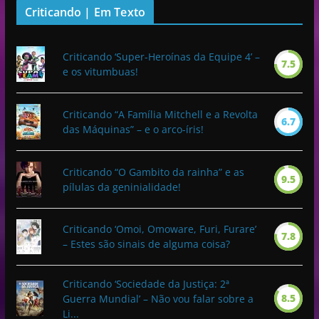
Criticando | Em Texto
Criticando ‘Super-Heroínas da Equipe 4’ –
7.5
e os vitumbuas!
Criticando “A Família Mitchell e a Revolta
6.7
das Máquinas” – e o arco-íris!
Criticando “O Gambito da rainha” e as
9.5
pílulas da geninialidade!
Criticando ‘Omoi, Omoware, Furi, Furare’
7.8
– Estes são sinais de alguma coisa?
Criticando ‘Sociedade da Justiça: 2ª
8.5
Guerra Mundial’ – Não vou falar sobre a
Li...