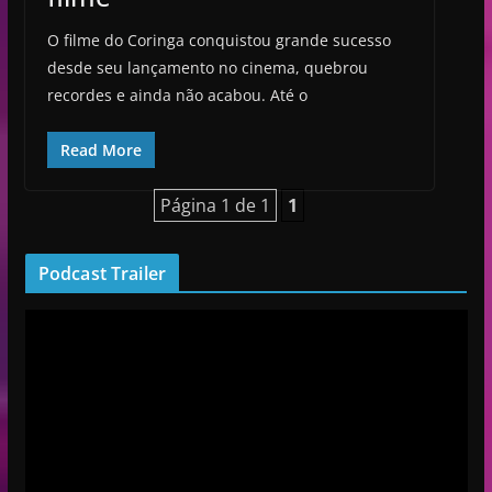
O filme do Coringa conquistou grande sucesso
desde seu lançamento no cinema, quebrou
recordes e ainda não acabou. Até o
Read More
Página 1 de 1
1
Podcast Trailer
R
e
p
r
o
d
u