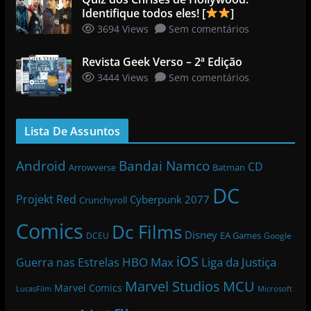
Identifique todos eles! [
]
3694 Views
Sem comentários
Revista Geek Verso – 2ª Edição
3444 Views
Sem comentários
Lista De Assuntos
Bandai Namco
Android
CD
Arrowverse
Batman
DC
Projekt Red
Cyberpunk 2077
Crunchyroll
Comics
Dc Films
Disney
EA Games
DCEU
Google
iOS
HBO Max
Liga da Justiça
Guerra nas Estrelas
Marvel Studios
MCU
Marvel Comics
LucasFilm
Microsoft