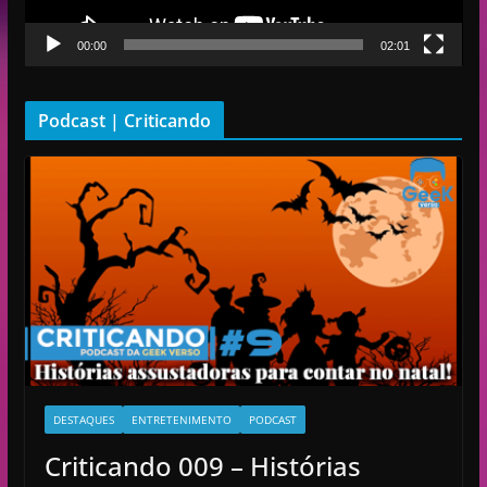
t
00:00
02:01
o
r
d
Podcast | Criticando
e
v
í
d
e
o
DESTAQUES
ENTRETENIMENTO
PODCAST
Criticando 009 – Histórias