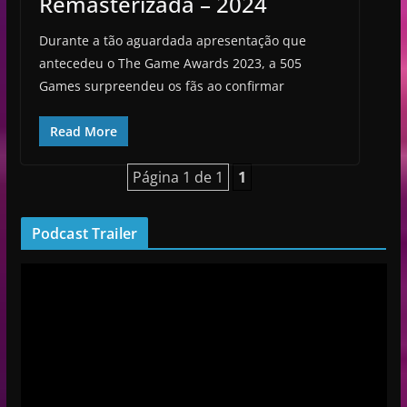
Remasterizada – 2024
Durante a tão aguardada apresentação que
antecedeu o The Game Awards 2023, a 505
Games surpreendeu os fãs ao confirmar
Read More
Página 1 de 1
1
Podcast Trailer
R
e
p
r
o
d