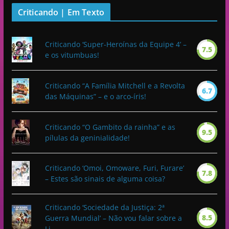
Criticando | Em Texto
Criticando ‘Super-Heroínas da Equipe 4’ –
7.5
e os vitumbuas!
Criticando “A Família Mitchell e a Revolta
6.7
das Máquinas” – e o arco-íris!
Criticando “O Gambito da rainha” e as
9.5
pílulas da geninialidade!
Criticando ‘Omoi, Omoware, Furi, Furare’
7.8
– Estes são sinais de alguma coisa?
Criticando ‘Sociedade da Justiça: 2ª
8.5
Guerra Mundial’ – Não vou falar sobre a
Li...