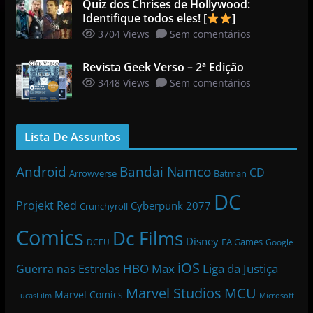
Quiz dos Chrises de Hollywood:
Identifique todos eles! [
]
3704 Views
Sem comentários
Revista Geek Verso – 2ª Edição
3448 Views
Sem comentários
Lista De Assuntos
Bandai Namco
Android
CD
Arrowverse
Batman
DC
Projekt Red
Cyberpunk 2077
Crunchyroll
Comics
Dc Films
Disney
EA Games
DCEU
Google
iOS
HBO Max
Liga da Justiça
Guerra nas Estrelas
Marvel Studios
MCU
Marvel Comics
LucasFilm
Microsoft