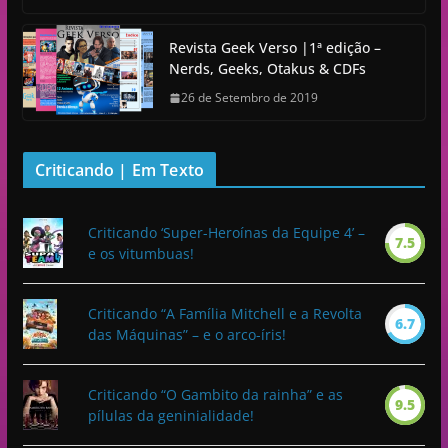
Revista Geek Verso |1ª edição –
Nerds, Geeks, Otakus & CDFs
26 de Setembro de 2019
Criticando | Em Texto
Criticando ‘Super-Heroínas da Equipe 4’ –
7.5
e os vitumbuas!
Criticando “A Família Mitchell e a Revolta
6.7
das Máquinas” – e o arco-íris!
Criticando “O Gambito da rainha” e as
9.5
pílulas da geninialidade!