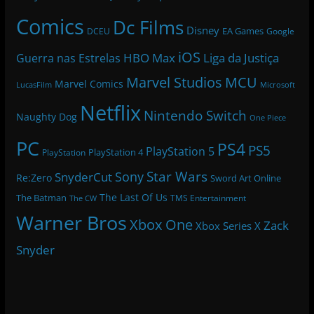
Comics
Dc Films
Disney
EA Games
DCEU
Google
iOS
HBO Max
Liga da Justiça
Guerra nas Estrelas
Marvel Studios
MCU
Marvel Comics
LucasFilm
Microsoft
Netflix
Nintendo Switch
Naughty Dog
One Piece
PC
PS4
PS5
PlayStation 5
PlayStation 4
PlayStation
Star Wars
Sony
SnyderCut
Re:Zero
Sword Art Online
The Last Of Us
The Batman
TMS Entertainment
The CW
Warner Bros
Xbox One
Zack
Xbox Series X
Snyder