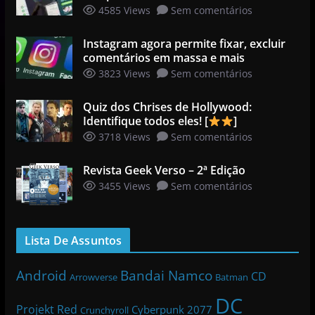
4585 Views
Sem comentários
Instagram agora permite fixar, excluir
comentários em massa e mais
3823 Views
Sem comentários
Quiz dos Chrises de Hollywood:
Identifique todos eles! [
]
3718 Views
Sem comentários
Revista Geek Verso – 2ª Edição
3455 Views
Sem comentários
Lista De Assuntos
Bandai Namco
Android
CD
Arrowverse
Batman
DC
Projekt Red
Cyberpunk 2077
Crunchyroll